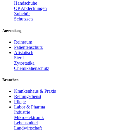
Handschuhe
OP Abdeckungen
Zubehör
Schutzsets
Anwendung
Reinraum
Patientenschutz
Atistatisch
Steril
Zytostatika
Chemikalienschutz
Branchen
Krankenhaus & Praxis
Rettungsdienst
Pflege
Labor & Pharma
Industrie
Mikroelektronik
Lebensmittel
Landwirtschaft