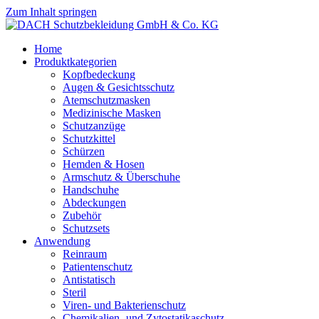
Zum Inhalt springen
Home
Produktkategorien
Kopfbedeckung
Augen & Gesichtsschutz
Atemschutzmasken
Medizinische Masken
Schutzanzüge
Schutzkittel
Schürzen
Hemden & Hosen
Armschutz & Überschuhe
Handschuhe
Abdeckungen
Zubehör
Schutzsets
Anwendung
Reinraum
Patientenschutz
Antistatisch
Steril
Viren- und Bakterienschutz
Chemikalien- und Zytostatikaschutz