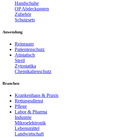
Handschuhe
OP Abdeckungen
Zubehör
Schutzsets
Anwendung
Reinraum
Patientenschutz
Atistatisch
Steril
Zytostatika
Chemikalienschutz
Branchen
Krankenhaus & Praxis
Rettungsdienst
Pflege
Labor & Pharma
Industrie
Mikroelektronik
Lebensmittel
Landwirtschaft