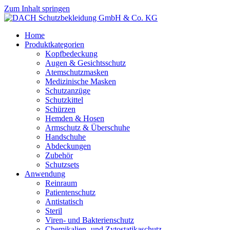
Zum Inhalt springen
Home
Produktkategorien
Kopfbedeckung
Augen & Gesichtsschutz
Atemschutzmasken
Medizinische Masken
Schutzanzüge
Schutzkittel
Schürzen
Hemden & Hosen
Armschutz & Überschuhe
Handschuhe
Abdeckungen
Zubehör
Schutzsets
Anwendung
Reinraum
Patientenschutz
Antistatisch
Steril
Viren- und Bakterienschutz
Chemikalien- und Zytostatikaschutz