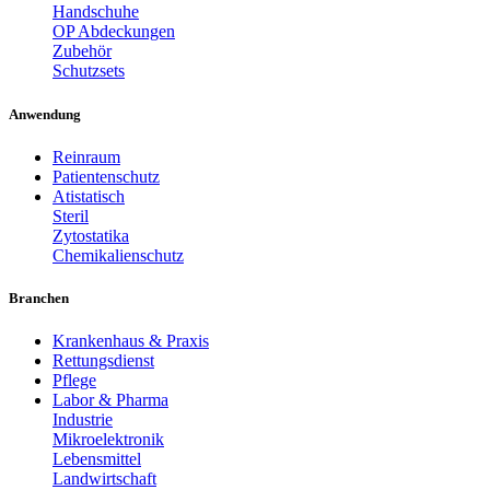
Handschuhe
OP Abdeckungen
Zubehör
Schutzsets
Anwendung
Reinraum
Patientenschutz
Atistatisch
Steril
Zytostatika
Chemikalienschutz
Branchen
Krankenhaus & Praxis
Rettungsdienst
Pflege
Labor & Pharma
Industrie
Mikroelektronik
Lebensmittel
Landwirtschaft