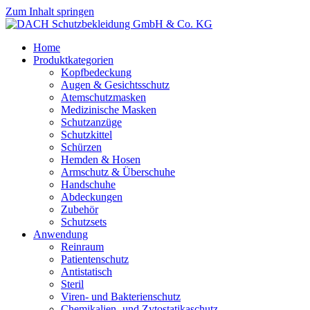
Zum Inhalt springen
Home
Produktkategorien
Kopfbedeckung
Augen & Gesichtsschutz
Atemschutzmasken
Medizinische Masken
Schutzanzüge
Schutzkittel
Schürzen
Hemden & Hosen
Armschutz & Überschuhe
Handschuhe
Abdeckungen
Zubehör
Schutzsets
Anwendung
Reinraum
Patientenschutz
Antistatisch
Steril
Viren- und Bakterienschutz
Chemikalien- und Zytostatikaschutz