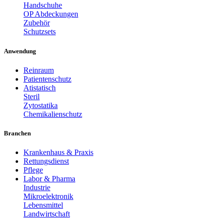
Handschuhe
OP Abdeckungen
Zubehör
Schutzsets
Anwendung
Reinraum
Patientenschutz
Atistatisch
Steril
Zytostatika
Chemikalienschutz
Branchen
Krankenhaus & Praxis
Rettungsdienst
Pflege
Labor & Pharma
Industrie
Mikroelektronik
Lebensmittel
Landwirtschaft