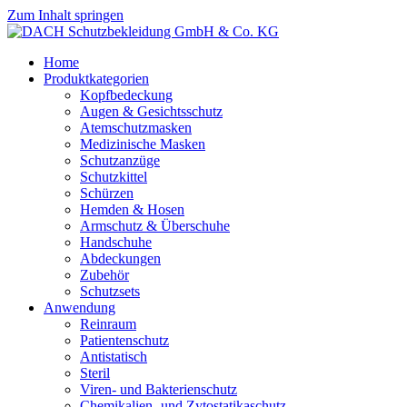
Zum Inhalt springen
Home
Produktkategorien
Kopfbedeckung
Augen & Gesichtsschutz
Atemschutzmasken
Medizinische Masken
Schutzanzüge
Schutzkittel
Schürzen
Hemden & Hosen
Armschutz & Überschuhe
Handschuhe
Abdeckungen
Zubehör
Schutzsets
Anwendung
Reinraum
Patientenschutz
Antistatisch
Steril
Viren- und Bakterienschutz
Chemikalien- und Zytostatikaschutz