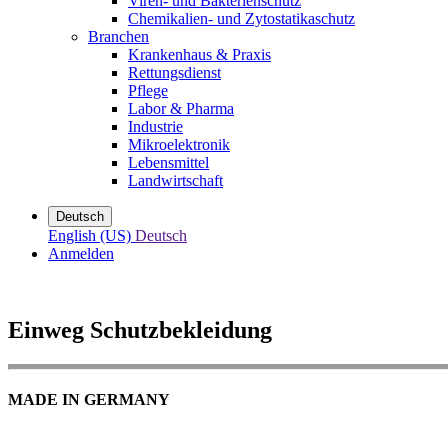
Viren- und Bakterienschutz
Chemikalien- und Zytostatikaschutz
Branchen
Krankenhaus & Praxis
Rettungsdienst
Pflege
Labor & Pharma
Industrie
Mikroelektronik
Lebensmittel
Landwirtschaft
Deutsch
English (US)
Deutsch
Anmelden
Einweg Schutzbekleidung
MADE IN GERMANY