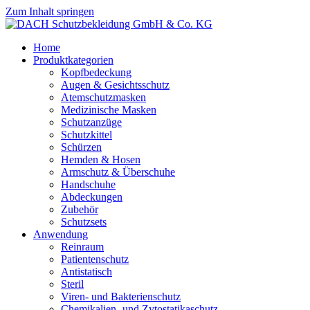
Zum Inhalt springen
Home
Produktkategorien
Kopfbedeckung
Augen & Gesichtsschutz
Atemschutzmasken
Medizinische Masken
Schutzanzüge
Schutzkittel
Schürzen
Hemden & Hosen
Armschutz & Überschuhe
Handschuhe
Abdeckungen
Zubehör
Schutzsets
Anwendung
Reinraum
Patientenschutz
Antistatisch
Steril
Viren- und Bakterienschutz
Chemikalien- und Zytostatikaschutz