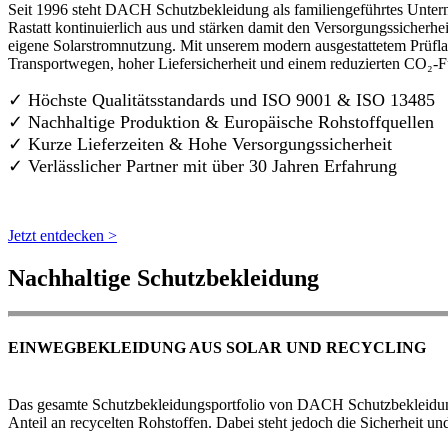
Seit 1996 steht DACH Schutzbekleidung als familiengeführtes Untern
Rastatt kontinuierlich aus und stärken damit den Versorgungssicherh
eigene Solarstromnutzung. Mit unserem modern ausgestattetem Prüflab
Transportwegen, hoher Liefersicherheit und einem reduzierten CO₂-
✓ Höchste Qualitätsstandards und ISO 9001 & ISO 13485
✓ Nachhaltige Produktion & Europäische Rohstoffquellen
✓ Kurze Lieferzeiten & Hohe Versorgungssicherheit
✓ Verlässlicher Partner mit über 30 Jahren Erfahrung
Jetzt entdecken >
Nachhaltige Schutzbekleidung
EINWEGBEKLEIDUNG AUS SOLAR UND RECYCLING
Das gesamte Schutzbekleidungsportfolio von DACH Schutzbekleidung w
Anteil an recycelten Rohstoffen. Dabei steht jedoch die Sicherheit un