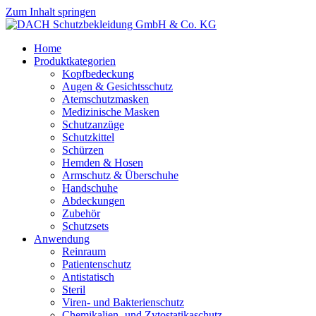
Zum Inhalt springen
Home
Produktkategorien
Kopfbedeckung
Augen & Gesichtsschutz
Atemschutzmasken
Medizinische Masken
Schutzanzüge
Schutzkittel
Schürzen
Hemden & Hosen
Armschutz & Überschuhe
Handschuhe
Abdeckungen
Zubehör
Schutzsets
Anwendung
Reinraum
Patientenschutz
Antistatisch
Steril
Viren- und Bakterienschutz
Chemikalien- und Zytostatikaschutz