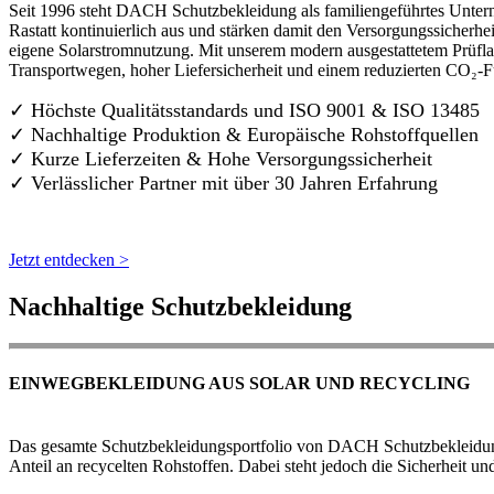
Seit 1996 steht DACH Schutzbekleidung als familiengeführtes Untern
Rastatt kontinuierlich aus und stärken damit den Versorgungssicherh
eigene Solarstromnutzung. Mit unserem modern ausgestattetem Prüflab
Transportwegen, hoher Liefersicherheit und einem reduzierten CO₂-
✓ Höchste Qualitätsstandards und ISO 9001 & ISO 13485
✓ Nachhaltige Produktion & Europäische Rohstoffquellen
✓ Kurze Lieferzeiten & Hohe Versorgungssicherheit
✓ Verlässlicher Partner mit über 30 Jahren Erfahrung
Jetzt entdecken >
Nachhaltige Schutzbekleidung
EINWEGBEKLEIDUNG AUS SOLAR UND RECYCLING
Das gesamte Schutzbekleidungsportfolio von DACH Schutzbekleidung w
Anteil an recycelten Rohstoffen. Dabei steht jedoch die Sicherheit un