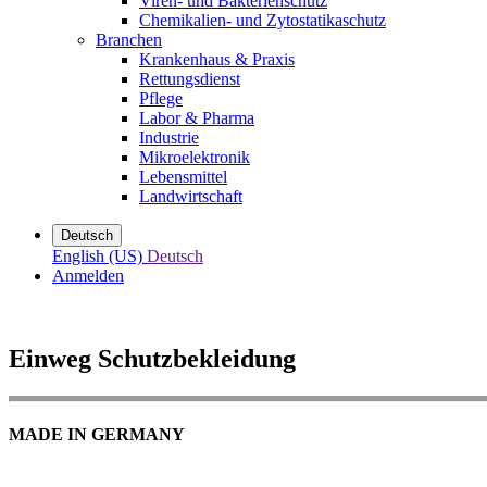
Viren- und Bakterienschutz
Chemikalien- und Zytostatikaschutz
Branchen
Krankenhaus & Praxis
Rettungsdienst
Pflege
Labor & Pharma
Industrie
Mikroelektronik
Lebensmittel
Landwirtschaft
Deutsch
English (US)
Deutsch
Anmelden
Einweg Schutzbekleidung
MADE IN GERMANY