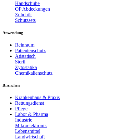
Handschuhe
OP Abdeckungen
Zubehör
Schutzsets
Anwendung
Reinraum
Patientenschutz
Atistatisch
Steril
Zytostatika
Chemikalienschutz
Branchen
Krankenhaus & Praxis
Rettungsdienst
Pflege
Labor & Pharma
Industrie
Mikroelektronik
Lebensmittel
Landwirtschaft