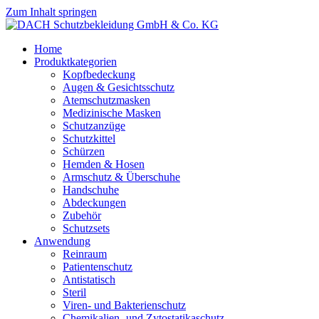
Zum Inhalt springen
Home
Produktkategorien
Kopfbedeckung
Augen & Gesichtsschutz
Atemschutzmasken
Medizinische Masken
Schutzanzüge
Schutzkittel
Schürzen
Hemden & Hosen
Armschutz & Überschuhe
Handschuhe
Abdeckungen
Zubehör
Schutzsets
Anwendung
Reinraum
Patientenschutz
Antistatisch
Steril
Viren- und Bakterienschutz
Chemikalien- und Zytostatikaschutz