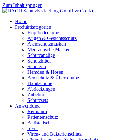
Zum Inhalt springen
Home
Produktkategorien
Kopfbedeckung
Augen & Gesichtsschutz
Atemschutzmasken
Medizinische Masken
Schutzanzüge
Schutzkittel
Schürzen
Hemden & Hosen
Armschutz & Überschuhe
Handschuhe
Abdeckungen
Zubehör
Schutzsets
Anwendung
Reinraum
Patientenschutz
Antistatisch
Steril
Viren- und Bakterienschutz
Chemikalien- und Zytostatikaschutz