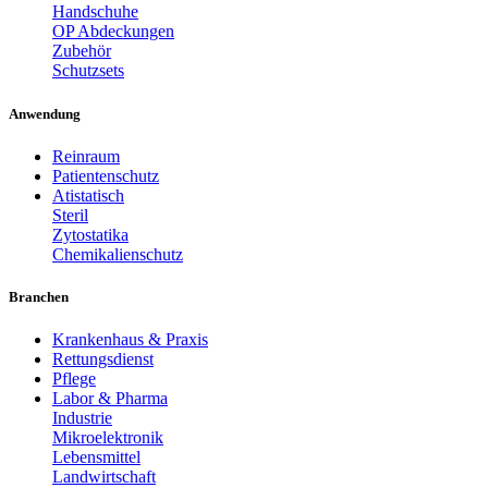
Handschuhe
OP Abdeckungen
Zubehör
Schutzsets
Anwendung
Reinraum
Patientenschutz
Atistatisch
Steril
Zytostatika
Chemikalienschutz
Branchen
Krankenhaus & Praxis
Rettungsdienst
Pflege
Labor & Pharma
Industrie
Mikroelektronik
Lebensmittel
Landwirtschaft