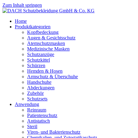
Zum Inhalt springen
Home
Produktkategorien
Kopfbedeckung
Augen & Gesichtsschutz
Atemschutzmasken
Medizinische Masken
Schutzanzüge
Schutzkittel
Schürzen
Hemden & Hosen
Armschutz & Überschuhe
Handschuhe
Abdeckungen
Zubehör
Schutzsets
Anwendung
Reinraum
Patientenschutz
Antistatisch
Steril
Viren- und Bakterienschutz
Chemikalien- und Zytostatikaschutz