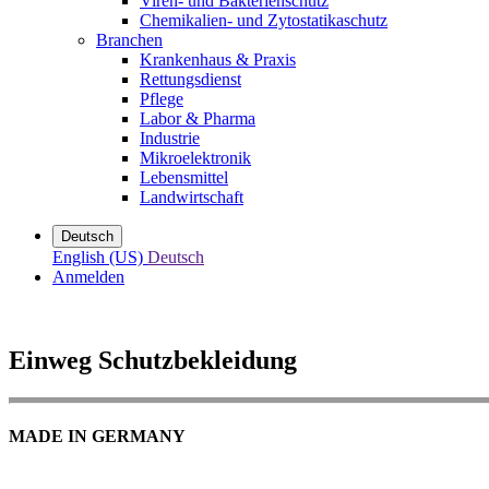
Viren- und Bakterienschutz
Chemikalien- und Zytostatikaschutz
Branchen
Krankenhaus & Praxis
Rettungsdienst
Pflege
Labor & Pharma
Industrie
Mikroelektronik
Lebensmittel
Landwirtschaft
Deutsch
English (US)
Deutsch
Anmelden
Einweg Schutzbekleidung
MADE IN GERMANY