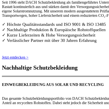
Seit 1996 steht DACH Schutzbekleidung als familiengeführtes Untern
Rastatt kontinuierlich aus und stärken damit den Versorgungssicherh
eigene Solarstromnutzung. Mit unserem modern ausgestattetem Prüflab
Transportwegen, hoher Liefersicherheit und einem reduzierten CO₂-
✓ Höchste Qualitätsstandards und ISO 9001 & ISO 13485
✓ Nachhaltige Produktion & Europäische Rohstoffquellen
✓ Kurze Lieferzeiten & Hohe Versorgungssicherheit
✓ Verlässlicher Partner mit über 30 Jahren Erfahrung
Jetzt entdecken >
Nachhaltige Schutzbekleidung
EINWEGBEKLEIDUNG AUS SOLAR UND RECYCLING
Das gesamte Schutzbekleidungsportfolio von DACH Schutzbekleidung w
Anteil an recycelten Rohstoffen. Dabei steht jedoch die Sicherheit un