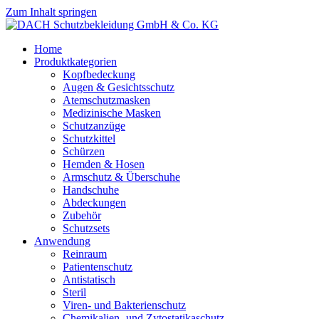
Zum Inhalt springen
Home
Produktkategorien
Kopfbedeckung
Augen & Gesichtsschutz
Atemschutzmasken
Medizinische Masken
Schutzanzüge
Schutzkittel
Schürzen
Hemden & Hosen
Armschutz & Überschuhe
Handschuhe
Abdeckungen
Zubehör
Schutzsets
Anwendung
Reinraum
Patientenschutz
Antistatisch
Steril
Viren- und Bakterienschutz
Chemikalien- und Zytostatikaschutz