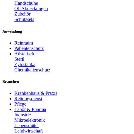
Handschuhe
OP Abdeckungen
Zubehör
Schutzsets
Anwendung
Reinraum
Patientenschutz
Atistatisch
Steril
Zytostatika
Chemikalienschutz
Branchen
Krankenhaus & Praxis
Rettungsdienst
Pflege
Labor & Pharma
Industrie
Mikroelektronik
Lebensmittel
Landwirtschaft