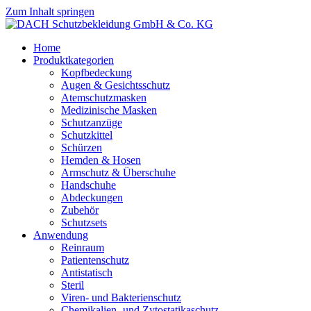
Zum Inhalt springen
Home
Produktkategorien
Kopfbedeckung
Augen & Gesichtsschutz
Atemschutzmasken
Medizinische Masken
Schutzanzüge
Schutzkittel
Schürzen
Hemden & Hosen
Armschutz & Überschuhe
Handschuhe
Abdeckungen
Zubehör
Schutzsets
Anwendung
Reinraum
Patientenschutz
Antistatisch
Steril
Viren- und Bakterienschutz
Chemikalien- und Zytostatikaschutz