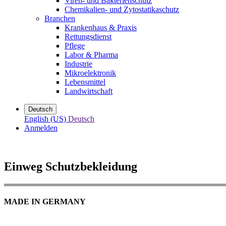
Viren- und Bakterienschutz
Chemikalien- und Zytostatikaschutz
Branchen
Krankenhaus & Praxis
Rettungsdienst
Pflege
Labor & Pharma
Industrie
Mikroelektronik
Lebensmittel
Landwirtschaft
Deutsch
English (US)
Deutsch
Anmelden
Einweg Schutzbekleidung
MADE IN GERMANY