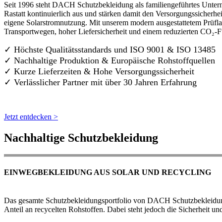
Seit 1996 steht DACH Schutzbekleidung als familiengeführtes Untern
Rastatt kontinuierlich aus und stärken damit den Versorgungssicherh
eigene Solarstromnutzung. Mit unserem modern ausgestattetem Prüflab
Transportwegen, hoher Liefersicherheit und einem reduzierten CO₂-
✓ Höchste Qualitätsstandards und ISO 9001 & ISO 13485
✓ Nachhaltige Produktion & Europäische Rohstoffquellen
✓ Kurze Lieferzeiten & Hohe Versorgungssicherheit
✓ Verlässlicher Partner mit über 30 Jahren Erfahrung
Jetzt entdecken >
Nachhaltige Schutzbekleidung
EINWEGBEKLEIDUNG AUS SOLAR UND RECYCLING
Das gesamte Schutzbekleidungsportfolio von DACH Schutzbekleidung w
Anteil an recycelten Rohstoffen. Dabei steht jedoch die Sicherheit un