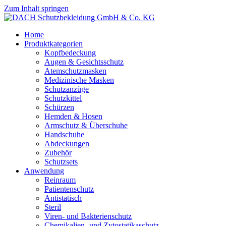
Zum Inhalt springen
Home
Produktkategorien
Kopfbedeckung
Augen & Gesichtsschutz
Atemschutzmasken
Medizinische Masken
Schutzanzüge
Schutzkittel
Schürzen
Hemden & Hosen
Armschutz & Überschuhe
Handschuhe
Abdeckungen
Zubehör
Schutzsets
Anwendung
Reinraum
Patientenschutz
Antistatisch
Steril
Viren- und Bakterienschutz
Chemikalien- und Zytostatikaschutz