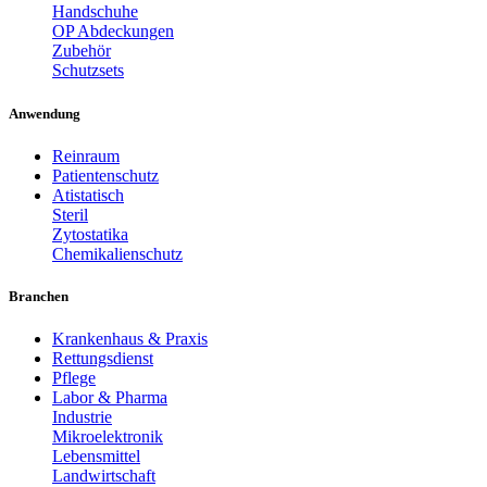
Handschuhe
OP Abdeckungen
Zubehör
Schutzsets
Anwendung
Reinraum
Patientenschutz
Atistatisch
Steril
Zytostatika
Chemikalienschutz
Branchen
Krankenhaus & Praxis
Rettungsdienst
Pflege
Labor & Pharma
Industrie
Mikroelektronik
Lebensmittel
Landwirtschaft