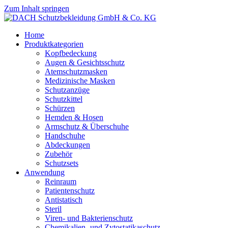
Zum Inhalt springen
Home
Produktkategorien
Kopfbedeckung
Augen & Gesichtsschutz
Atemschutzmasken
Medizinische Masken
Schutzanzüge
Schutzkittel
Schürzen
Hemden & Hosen
Armschutz & Überschuhe
Handschuhe
Abdeckungen
Zubehör
Schutzsets
Anwendung
Reinraum
Patientenschutz
Antistatisch
Steril
Viren- und Bakterienschutz
Chemikalien- und Zytostatikaschutz