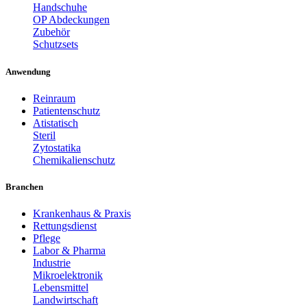
Handschuhe
OP Abdeckungen
Zubehör
Schutzsets
Anwendung
Reinraum
Patientenschutz
Atistatisch
Steril
Zytostatika
Chemikalienschutz
Branchen
Krankenhaus & Praxis
Rettungsdienst
Pflege
Labor & Pharma
Industrie
Mikroelektronik
Lebensmittel
Landwirtschaft