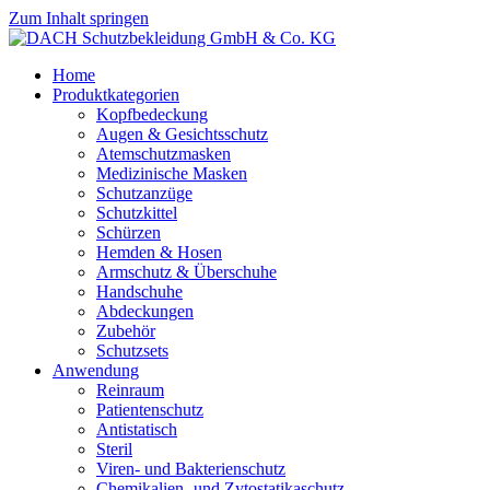
Zum Inhalt springen
Home
Produktkategorien
Kopfbedeckung
Augen & Gesichtsschutz
Atemschutzmasken
Medizinische Masken
Schutzanzüge
Schutzkittel
Schürzen
Hemden & Hosen
Armschutz & Überschuhe
Handschuhe
Abdeckungen
Zubehör
Schutzsets
Anwendung
Reinraum
Patientenschutz
Antistatisch
Steril
Viren- und Bakterienschutz
Chemikalien- und Zytostatikaschutz