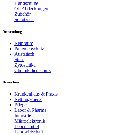
Handschuhe
OP Abdeckungen
Zubehör
Schutzsets
Anwendung
Reinraum
Patientenschutz
Atistatisch
Steril
Zytostatika
Chemikalienschutz
Branchen
Krankenhaus & Praxis
Rettungsdienst
Pflege
Labor & Pharma
Industrie
Mikroelektronik
Lebensmittel
Landwirtschaft