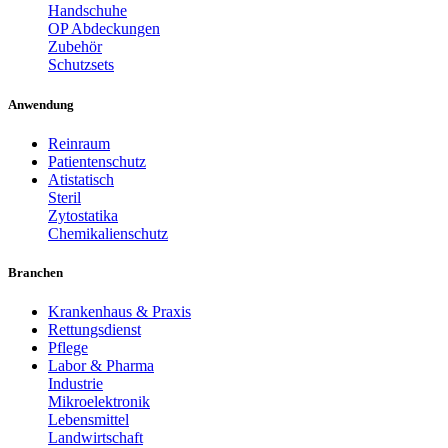
Handschuhe
OP Abdeckungen
Zubehör
Schutzsets
Anwendung
Reinraum
Patientenschutz
Atistatisch
Steril
Zytostatika
Chemikalienschutz
Branchen
Krankenhaus & Praxis
Rettungsdienst
Pflege
Labor & Pharma
Industrie
Mikroelektronik
Lebensmittel
Landwirtschaft