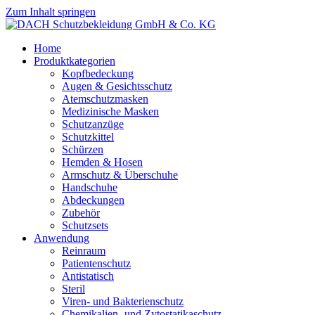
Zum Inhalt springen
Home
Produktkategorien
Kopfbedeckung
Augen & Gesichtsschutz
Atemschutzmasken
Medizinische Masken
Schutzanzüge
Schutzkittel
Schürzen
Hemden & Hosen
Armschutz & Überschuhe
Handschuhe
Abdeckungen
Zubehör
Schutzsets
Anwendung
Reinraum
Patientenschutz
Antistatisch
Steril
Viren- und Bakterienschutz
Chemikalien- und Zytostatikaschutz