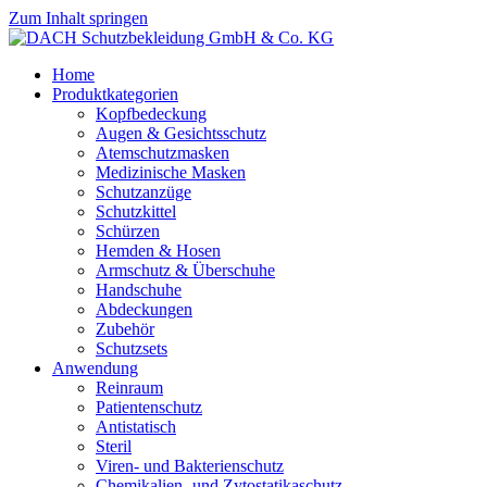
Zum Inhalt springen
Home
Produktkategorien
Kopfbedeckung
Augen & Gesichtsschutz
Atemschutzmasken
Medizinische Masken
Schutzanzüge
Schutzkittel
Schürzen
Hemden & Hosen
Armschutz & Überschuhe
Handschuhe
Abdeckungen
Zubehör
Schutzsets
Anwendung
Reinraum
Patientenschutz
Antistatisch
Steril
Viren- und Bakterienschutz
Chemikalien- und Zytostatikaschutz