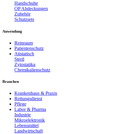
Handschuhe
OP Abdeckungen
Zubehör
Schutzsets
Anwendung
Reinraum
Patientenschutz
Atistatisch
Steril
Zytostatika
Chemikalienschutz
Branchen
Krankenhaus & Praxis
Rettungsdienst
Pflege
Labor & Pharma
Industrie
Mikroelektronik
Lebensmittel
Landwirtschaft