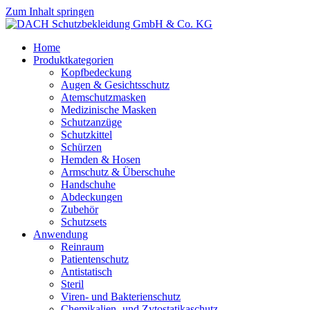
Zum Inhalt springen
Home
Produktkategorien
Kopfbedeckung
Augen & Gesichtsschutz
Atemschutzmasken
Medizinische Masken
Schutzanzüge
Schutzkittel
Schürzen
Hemden & Hosen
Armschutz & Überschuhe
Handschuhe
Abdeckungen
Zubehör
Schutzsets
Anwendung
Reinraum
Patientenschutz
Antistatisch
Steril
Viren- und Bakterienschutz
Chemikalien- und Zytostatikaschutz