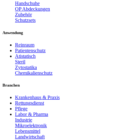
Handschuhe
OP Abdeckungen
Zubehör
Schutzsets
Anwendung
Reinraum
Patientenschutz
Atistatisch
Steril
Zytostatika
Chemikalienschutz
Branchen
Krankenhaus & Praxis
Rettungsdienst
Pflege
Labor & Pharma
Industrie
Mikroelektronik
Lebensmittel
Landwirtschaft