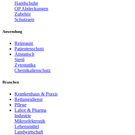
Handschuhe
OP Abdeckungen
Zubehör
Schutzsets
Anwendung
Reinraum
Patientenschutz
Atistatisch
Steril
Zytostatika
Chemikalienschutz
Branchen
Krankenhaus & Praxis
Rettungsdienst
Pflege
Labor & Pharma
Industrie
Mikroelektronik
Lebensmittel
Landwirtschaft