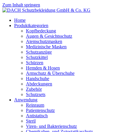
Zum Inhalt springen
Home
Produktkategorien
Kopfbedeckung
Augen & Gesichtsschutz
Atemschutzmasken
Medizinische Masken
Schutzanzüge
Schutzkittel
Schürzen
Hemden & Hosen
Armschutz & Überschuhe
Handschuhe
Abdeckungen
Zubehör
Schutzsets
Anwendung
Reinraum
Patientenschutz
Antistatisch
Steril
Viren- und Bakterienschutz
Chemikalien- und Zytostatikaschutz